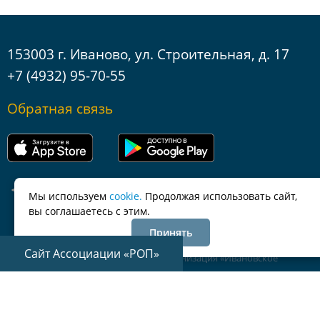
153003 г. Иваново, ул. Строительная, д. 17
+7 (4932) 95-70-55
Обратная связь
Мы используем
cookie.
Продолжая использовать сайт,
вы соглашаетесь с этим.
Принять
Сайт Ассоциации «РОП»
© Ассоциация саморегулируемая организация «Ивановское
Объединение Строителей»
Все права защищены
Политика по обработке персональных данных