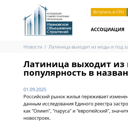
Вступить в СРО
АССОЦИАЦИЯ
Новости
/
Латиница выходит из моды и под з
Латиница выходит из 
популярность в назва
01.09.2025
Российский рынок жилья переживает изменен
данным исследования Единого реестра застрой
как "Олимп", "паруса" и "европейский", значи
Роспотребнадзор утвердил новые
новостроек.
кации
санитарные правила для условий труда