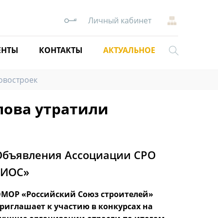
Личный кабинет
АКТУАЛЬНОЕ
ЕНТЫ
КОНТАКТЫ
новостроек
лова утратили
Объявления Ассоциации СРО
«ИОС»
МОР «Российский Союз строителей»
Бесплат
риглашает к участию в конкурсах на
«Строи