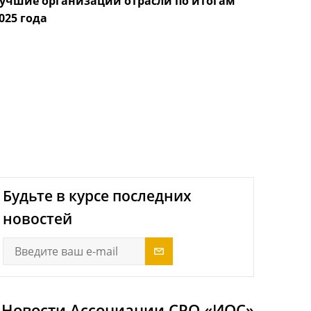
учшие организации отрасли по итогам
налогов
025 года
собств
next
Будьте в курсе последних
новостей
Новости Ассоциации СРО «ИОС»