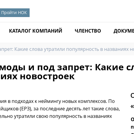
Пройти НОК
КАТАЛОГ КОМПАНИЙ
ЧЛЕНСТВО
ДОКУМ
апрет: Какие слова утратили популярность в названиях 
моды и под запрет: Какие с
ниях новостроек
ия в подходах к неймингу новых комплексов. По
щиков (ЕРЗ), за последние десять лет такие слова,
тельно утратили свою популярность в названиях
Совет Госдумы рассмотрит законопроект об
О
увеличении штрафов за повторные
п