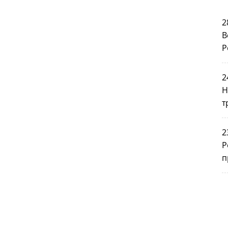
2
В
Р
2
Н
т
2
Р
п