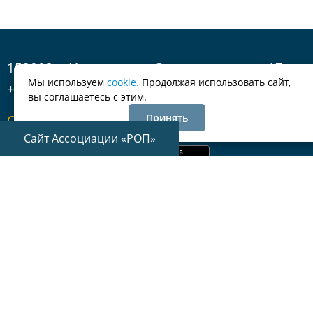
153003 г. Иваново, ул. Строительная, д. 17
Мы используем
cookie.
Продолжая использовать сайт,
+7 (4932) 95-70-55
вы соглашаетесь с этим.
Обратная связь
Принять
Сайт Ассоциации «РОП»
© Ассоциация саморегулируемая организация «Ивановское
Объединение Строителей»
Все права защищены
Политика по обработке персональных данных